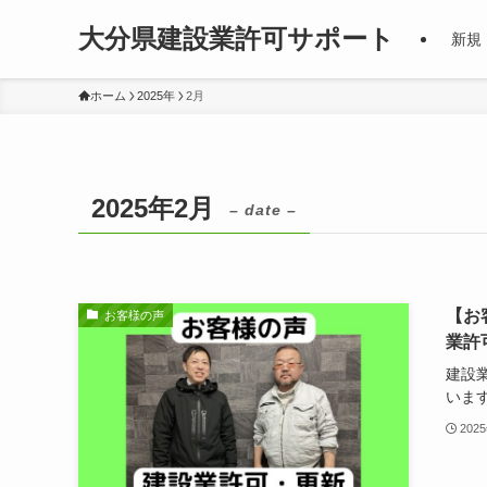
大分県建設業許可サポート
新規
ホーム
2025年
2月
2025年2月
– date –
【お
お客様の声
業許
建設
いま
202