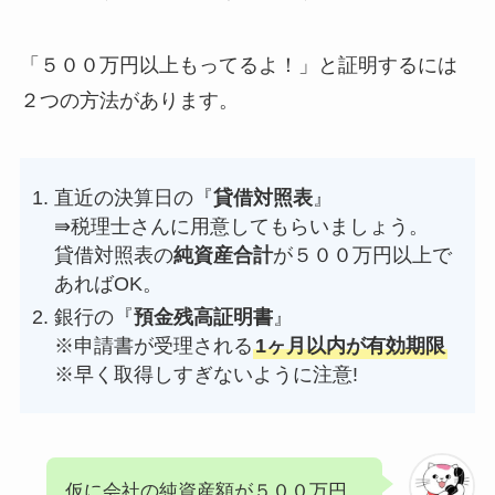
「５００万円以上もってるよ！」と証明するには
２つの方法があります。
直近の決算日の『
貸借対照表
』
⇛税理士さんに用意してもらいましょう。
貸借対照表の
純資産合計
が５００万円以上で
あればOK。
銀行の『
預金残高証明書
』
※申請書が受理される
1ヶ月以内が有効期限
※早く取得しすぎないように注意!
仮に会社の純資産額が５００万円