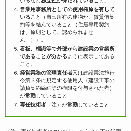
いるなど
独立性が保たれている
こと。
営業用事務所としての使用権原を有して
いる
こと（自己所有の建物か、賃貸借契
約等を結んでいること（住居専用契約
は、原則として、認められませ
ん。））。
看板、標識等で外部から建設業の営業所
であることが分かる
ように表示してある
こと。
経営業務の管理責任者
又は建設業法施行
令第３条に規定する使用人（建設工事の
請負契約締結等の権限を付与された者）
が
常勤
していること。
専任技術者
（注）が
常勤
していること。